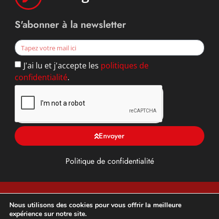
S'abonner à la newsletter
J'ai lu et j'accepte les
politiques de
confidentialité
.
Envoyer
Politique de confidentialité
TFG ALU, Toiture, façade et Gouttière en Yvelines (78),
Nous utilisons des cookies pour vous offrir la meilleure
expérience sur notre site.
franchisé DAL’ALU –
Développement et optimisation SEO