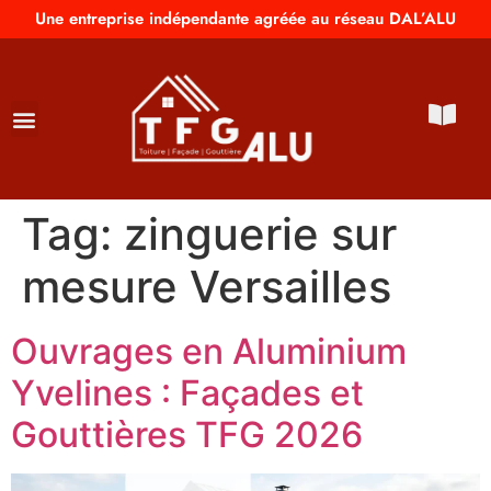
Une entreprise indépendante agréée au réseau DAL’ALU
Tag:
zinguerie sur
mesure Versailles
Ouvrages en Aluminium
Yvelines : Façades et
Gouttières TFG 2026