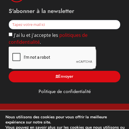
S'abonner à la newsletter
J'ai lu et j'accepte les
politiques de
confidentialité
.
Envoyer
Politique de confidentialité
TFG ALU, Toiture, façade et Gouttière en Yvelines (78),
Nous utilisons des cookies pour vous offrir la meilleure
expérience sur notre site.
franchisé DAL’ALU –
Développement et optimisation SEO
Vous pouvez en savoir plus sur les cookies que nous utilisons ou