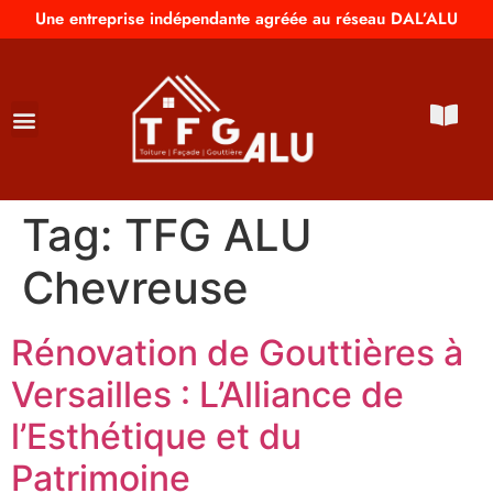
Une entreprise indépendante agréée au réseau DAL’ALU
Tag:
TFG ALU
Chevreuse
Rénovation de Gouttières à
Versailles : L’Alliance de
l’Esthétique et du
Patrimoine