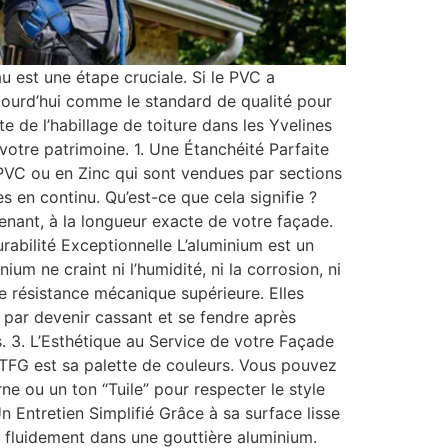
 est une étape cruciale. Si le PVC a
aujourd’hui comme le standard de qualité pour
 de l’habillage de toiture dans les Yvelines
votre patrimoine. 1. Une Étanchéité Parfaite
 PVC ou en Zinc qui sont vendues par sections
 en continu. Qu’est-ce que cela signifie ?
enant, à la longueur exacte de votre façade.
Durabilité Exceptionnelle L’aluminium est un
ium ne craint ni l’humidité, ni la corrosion, ni
ne résistance mécanique supérieure. Elles
t par devenir cassant et se fendre après
. 3. L’Esthétique au Service de votre Façade
um TFG est sa palette de couleurs. Vous pouvez
 ou un ton “Tuile” pour respecter le style
n Entretien Simplifié Grâce à sa surface lisse
lus fluidement dans une gouttière aluminium.