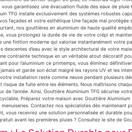
, vous garantissez une évacuation fluide des eaux de pluie 
ium TFG installe exclusivement des systèmes robustes capabl
vos façades et votre esthétique Une façade mal protégée su
urtant, nos gouttières en aluminium de haute qualité empêc
e, vous prolongez la durée de vie de votre crépi et mainte
re une finition moderne qui valorise instantanément votre 
escentes d’eau avec le style architectural de votre maison
ne contrainte technique en un véritable atout décoratif pou
optant pour l’aluminium ce printemps, vous éliminez définitiv
le jamais et garde son éclat malgré les rayons UV et les int
votre installation reste comme neuve pendant plusieurs déc
t risque de fuite entre les éléments. Nous maîtrisons chaq
eux de l’année. Ainsi, Gouttière Aluminium TFG sécurise votr
ecyclable. Préparez votre maison avec Gouttière Aluminium
menuiseries. Contactez nos spécialistes dès maintenant p
t, vous recevrez une solution personnalisée et durable pou
ratuit avant les premières pluies ? Consultez le site de G