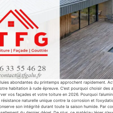
pluies abondantes du printemps approchent rapidement. Act
votre habitation à rude épreuve. C’est pourquoi choisir des
ver vos façades et votre toiture en 2026. Pourquoi l’alumi
résistance naturelle unique contre la corrosion et l’oxyda
 conserve son intégrité durant toute la saison humide. Par c
issellement du dernier dégel. De plus, ce matériau léger n’e