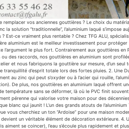
e remplacer vos anciennes gouttières ? Le choix du matériau
inc la solution “traditionnelle”, l’aluminium laqué s’impose 
? Est-ce vraiment plus rentable ? Chez TFG ALU, spécialiste
ère aluminium est le meilleur investissement pour protéger 
e l’argument le plus fort. Contrairement aux gouttières en
ou des raccords, nos gouttières en aluminium sont profilées
er et nous fabriquons la gouttière sur mesure, d’un seul t
e tranquillité d’esprit totale lors des fortes pluies. 2. Une 
t au zinc qui peut s’oxyder ou à l’acier qui rouille, l’alumin
tion). De plus, nos gouttières en aluminium laqué offrent u
 de température sans se déformer, là où le PVC finit souven
ement pérenne qui valorise votre maison pour des décennies
stique blanc qui jaunit ! L’un des grands atouts de l’alumini
ue vous cherchiez un ton “Ardoise” pour une maison moderne
é devient un véritable élément de décoration extérieure. 4. U
bris aiment se coincer), l’eau s’écoule plus rapidement et p