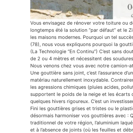
Vous envisagez de rénover votre toiture ou d
longtemps été la solution “par défaut” et le Z
les maisons modernes. Pourquoi un tel succès 
(78), nous vous expliquons pourquoi la goutti
(La Technologie “En Continu”) C’est sans dout
de 2 ou 4 mètres et nécessitent des soudures 
Nous venons chez vous avec notre camion-ateli
Une gouttière sans joint, c’est l’assurance d’un
matériau naturellement inoxydable. Contrairemen
les agressions chimiques (pluies acides, pollu
supportent le poids de la neige et les écarts
quelques hivers rigoureux. C’est un investiss
Fini les gouttières grises et tristes ou le pla
désormais harmoniser vos gouttières avec : Q
traditionnel de votre région, l’aluminium laqu
et à l’absence de joints (où les feuilles et dé