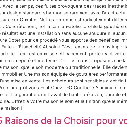
le. Avec le temps, ces fuites provoquent des traces inesthéti
ur design standard s’harmonise rarement avec l’architectu
Mesure sur Chantier Notre approche est radicalement différe
r. Concrètement, notre camion-atelier profile la gouttière 
e résultat est une installation sans aucune soudure ni aucun
ure Opter pour ce procédé vous apporte des bénéfices imm
Fuite : L’Étanchéité Absolue C’est l’avantage le plus importa
parfaite. L’eau est canalisée efficacement, protégeant votre
un rendu épuré et moderne. De plus, nous proposons une la
re maison, qu’elle soit moderne ou traditionnelle. Elle devie
ien Immobilier Une maison équipée de gouttières performant
d’une mise en vente. Les acheteurs sont sensibles à cet fini
n Premium qu’il Vous Faut Chez TFG Gouttière Aluminium, n
r est la garantie d’un travail de haute précision, durable et
ine. Offrez à votre maison le soin et la finition qu’elle mér
re maison !
5 Raisons de la Choisir pour v