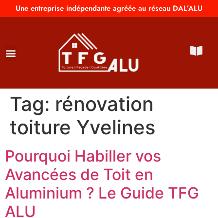
Une entreprise indépendante agréée au réseau DAL’ALU
Tag:
rénovation
toiture Yvelines
Pourquoi Habiller vos
Avancées de Toit en
Aluminium ? Le Guide TFG
ALU