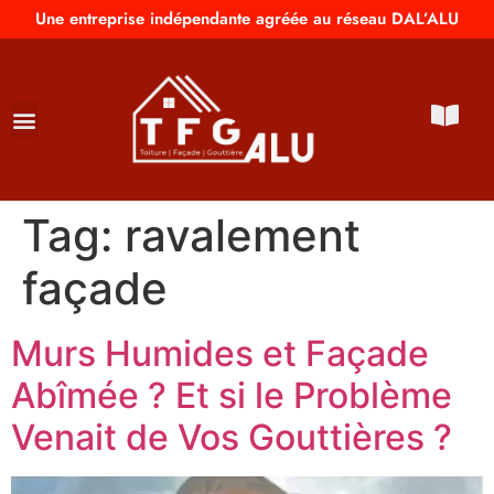
Une entreprise indépendante agréée au réseau DAL’ALU
Tag:
ravalement
façade
Murs Humides et Façade
Abîmée ? Et si le Problème
Venait de Vos Gouttières ?