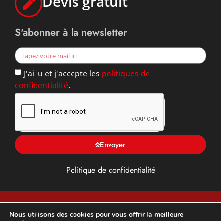
Devis gratuit
S'abonner à la newsletter
J'ai lu et j'accepte les
politiques de
confidentialité
.
Envoyer
Politique de confidentialité
TFG ALU, Toiture, façade et Gouttière en Yvelines (78),
Nous utilisons des cookies pour vous offrir la meilleure