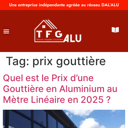
Une entreprise indépendante agréée au réseau DAL’ALU
Tag:
prix gouttière
Quel est le Prix d’une
Gouttière en Aluminium au
Mètre Linéaire en 2025 ?