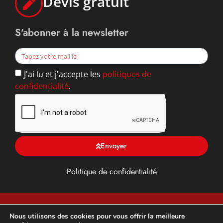
Devis gratuit
S'abonner à la newsletter
J'ai lu et j'accepte les
politiques de
confidentialité
.
Envoyer
Politique de confidentialité
TFG ALU, Toiture, façade et Gouttière en Yvelines (78),
Nous utilisons des cookies pour vous offrir la meilleure