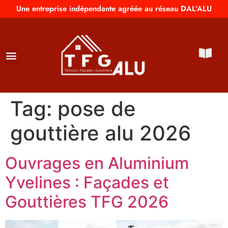
Une entreprise indépendante agréée au réseau DAL’ALU
Tag:
pose de
gouttière alu 2026
Ouvrages en Aluminium
Yvelines : Façades et
Gouttières TFG 2026