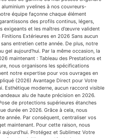
n aluminium yvelines à nos couvreurs-
, notre équipe façonne chaque élément
rantissons des profils continus, légers,
res exigeants et les maîtres d’œuvre valident
os Finitions Extérieures en 2026 Sans aucun
sans entretien cette année. De plus, notre
u gel aujourd’hui. Par la même occasion, la
026 maintenant : Tableau des Prestations et
ure, nous organisons les spécifications
ment notre expertise pour vos ouvrages en
ppliqué (2026) Avantage Direct pour Votre
ui. Esthétique moderne, aucun raccord visible
bandeaux alu de haute précision en 2026.
 Pose de protections supérieures étanches
gue durée en 2026. Grâce à cela, nous
tte année. Par conséquent, centraliser vos
get maintenant. Pour cette raison, nous
 aujourd’hui. Protégez et Sublimez Votre