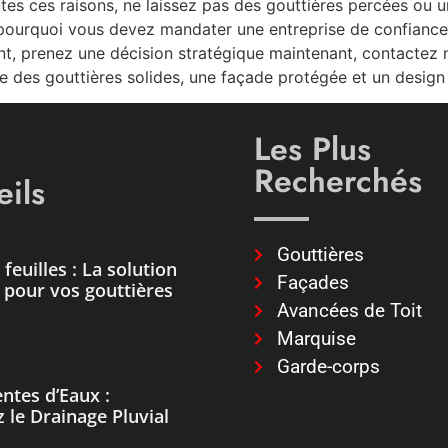
tes ces raisons, ne laissez pas des gouttières percées ou un
 pourquoi vous devez mandater une entreprise de confiance 
nt, prenez une décision stratégique maintenant, contactez 
e des gouttières solides, une façade protégée et un design
Les Plus
Recherchés
ils
Gouttières
feuilles : La solution
Façades
e pour vos gouttières
Avancées de Toit
Marquise
Garde-corps
ntes d’Eaux :
 le Drainage Pluvial