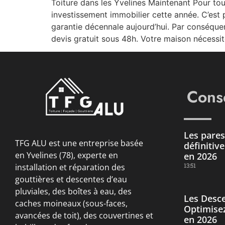
Toiture dans les Yvelines Maintenant Pour tou
investissement immobilier cette année. C’est
garantie décennale aujourd’hui. Par conséque
devis gratuit sous 48h. Votre maison nécessit
Conse
Les pares 
TFG ALU est une entreprise basée
définitiv
en Yvelines (78), experte en
en 2026
13:51
installation et réparation des
gouttières et descentes d’eau
pluviales, des boîtes à eau, des
Les Desce
caches moineaux (sous-faces,
Optimisez
avancées de toit), des couvertines et
en 2026