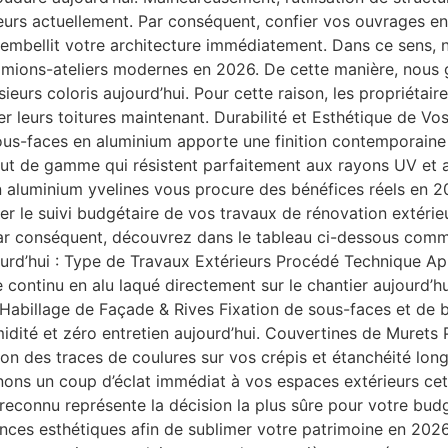
ieurs actuellement. Par conséquent, confier vos ouvrages e
et embellit votre architecture immédiatement. Dans ce sens
mions-ateliers modernes en 2026. De cette manière, nous ga
sieurs coloris aujourd’hui. Pour cette raison, les propriétai
er leurs toitures maintenant. Durabilité et Esthétique de V
ous-faces en aluminium apporte une finition contemporaine 
aut de gamme qui résistent parfaitement aux rayons UV et a
 aluminium yvelines vous procure des bénéfices réels en 2
er le suivi budgétaire de vos travaux de rénovation extérie
Par conséquent, découvrez dans le tableau ci-dessous com
jourd’hui : Type de Travaux Extérieurs Procédé Technique A
continu en alu laqué directement sur le chantier aujourd’h
Habillage de Façade & Rives Fixation de sous-faces et de 
idité et zéro entretien aujourd’hui. Couvertines de Murets
on des traces de coulures sur vos crépis et étanchéité lon
onnons un coup d’éclat immédiat à vos espaces extérieurs ce
l reconnu représente la décision la plus sûre pour votre bud
ences esthétiques afin de sublimer votre patrimoine en 2026