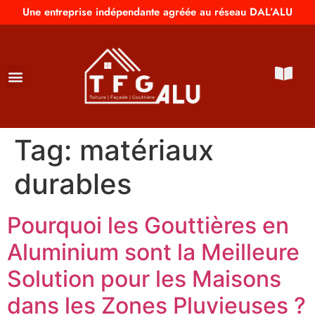
Une entreprise indépendante agréée au réseau DAL’ALU
Tag:
matériaux
durables
Pourquoi les Gouttières en
Aluminium sont la Meilleure
Solution pour les Maisons
dans les Zones Pluvieuses ?