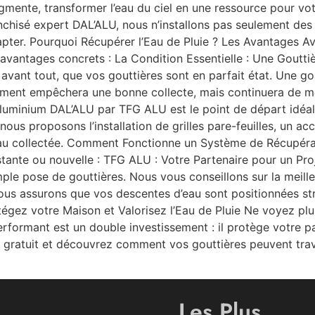
augmente, transformer l’eau du ciel en une ressource pour v
nchisé expert DAL’ALU, nous n’installons pas seulement des 
apter. Pourquoi Récupérer l’Eau de Pluie ? Les Avantages A
 avantages concrets : La Condition Essentielle : Une Gouttiè
 avant tout, que vos gouttières sont en parfait état. Une go
nt empêchera une bonne collecte, mais continuera de me
 aluminium DAL’ALU par TFG ALU est le point de départ idéal
ous proposons l’installation de grilles pare-feuilles, un ac
’eau collectée. Comment Fonctionne un Système de Récupérati
istante ou nouvelle : TFG ALU : Votre Partenaire pour un Pro
ple pose de gouttières. Nous vous conseillons sur la meill
nous assurons que vos descentes d’eau sont positionnées s
tégez votre Maison et Valorisez l’Eau de Pluie Ne voyez p
rformant est un double investissement : il protège votre pa
 gratuit et découvrez comment vos gouttières peuvent trav
Les Plus