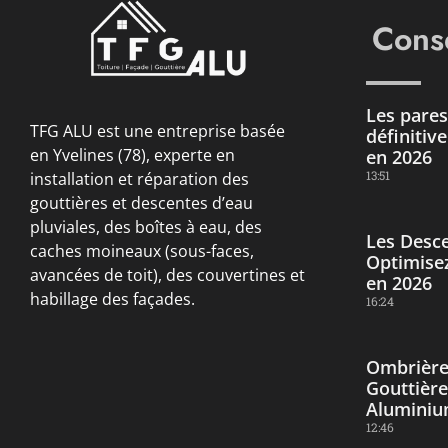
Conse
Les pares 
TFG ALU est une entreprise basée
définitiv
en Yvelines (78), experte en
en 2026
13:51
installation et réparation des
gouttières et descentes d’eau
pluviales, des boîtes à eau, des
Les Desce
caches moineaux (sous-faces,
Optimisez
avancées de toit), des couvertines et
en 2026
habillage des façades.
16:24
Ombrière
Gouttière
Alumini
12:46