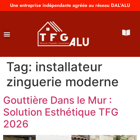
Une entreprise indépendante agréée au réseau DAL’ALU
Tag:
installateur
zinguerie moderne
Gouttière Dans le Mur :
Solution Esthétique TFG
2026