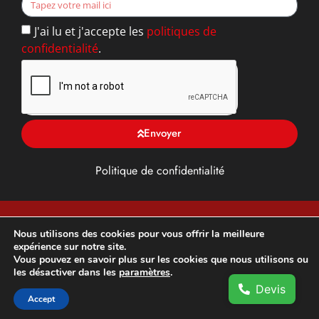
J'ai lu et j'accepte les
politiques de
confidentialité
.
Envoyer
Politique de confidentialité
TFG ALU, Toiture, façade et Gouttière en Yvelines (78),
Nous utilisons des cookies pour vous offrir la meilleure
expérience sur notre site.
franchisé DAL’ALU –
Développement et optimisation SEO
Vous pouvez en savoir plus sur les cookies que nous utilisons ou
par
DM3 Marketing Digital
les désactiver dans les
paramètres
.
Devis
Accept