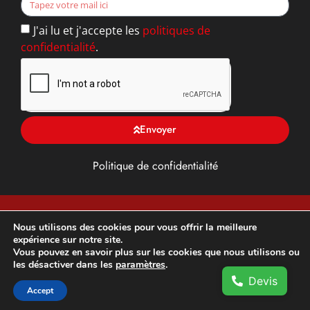
J'ai lu et j'accepte les
politiques de
confidentialité
.
Envoyer
Politique de confidentialité
TFG ALU, Toiture, façade et Gouttière en Yvelines (78),
Nous utilisons des cookies pour vous offrir la meilleure
expérience sur notre site.
franchisé DAL’ALU –
Développement et optimisation SEO
Vous pouvez en savoir plus sur les cookies que nous utilisons ou
par
DM3 Marketing Digital
les désactiver dans les
paramètres
.
Devis
Accept