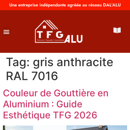
Une entreprise indépendante agréée au réseau DAL’ALU
Tag:
gris anthracite
RAL 7016
Couleur de Gouttière en
Aluminium : Guide
Esthétique TFG 2026