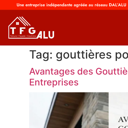
Une entreprise indépendante agréée au réseau DAL’ALU
Tag:
gouttières p
Avantages des Gouttiè
Entreprises