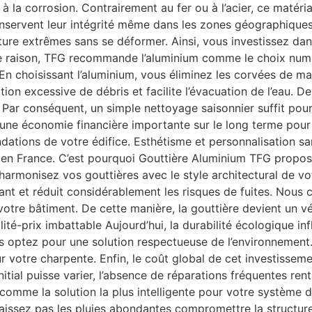
et à la corrosion. Contrairement au fer ou à l’acier, ce matér
nservent leur intégrité même dans les zones géographiques 
ure extrêmes sans se déformer. Ainsi, vous investissez da
tte raison, TFG recommande l’aluminium comme le choix numé
En choisissant l’aluminium, vous éliminez les corvées de mai
on excessive de débris et facilite l’évacuation de l’eau. De 
ar conséquent, un simple nettoyage saisonnier suffit pour
 une économie financière importante sur le long terme pour le
ations de votre édifice. Esthétisme et personnalisation sans
té en France. C’est pourquoi Gouttière Aluminium TFG prop
harmonisez vos gouttières avec le style architectural de vo
égant et réduit considérablement les risques de fuites. Nous
otre bâtiment. De cette manière, la gouttière devient un vé
ité-prix imbattable Aujourd’hui, la durabilité écologique in
s optez pour une solution respectueuse de l’environnement. 
sur votre charpente. Enfin, le coût global de cet investiss
nitial puisse varier, l’absence de réparations fréquentes ren
 comme la solution la plus intelligente pour votre système 
aissez pas les pluies abondantes compromettre la structure