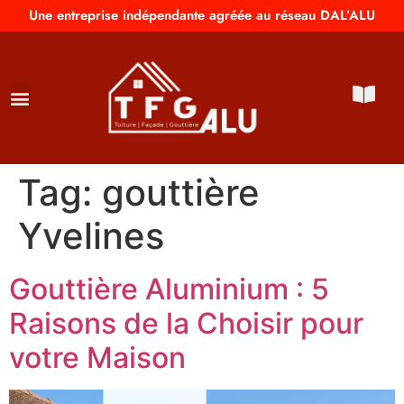
Une entreprise indépendante agréée au réseau DAL’ALU
Tag:
gouttière
Yvelines
Gouttière Aluminium : 5
Raisons de la Choisir pour
votre Maison