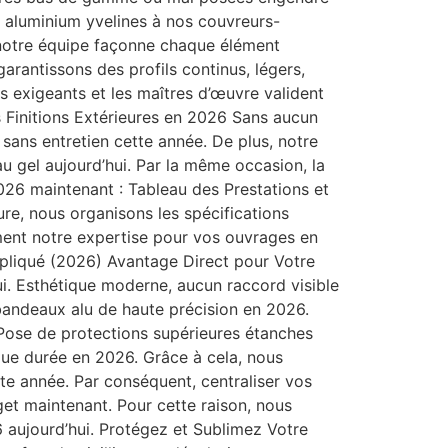
n aluminium yvelines à nos couvreurs-
, notre équipe façonne chaque élément
rantissons des profils continus, légers,
res exigeants et les maîtres d’œuvre valident
os Finitions Extérieures en 2026 Sans aucun
sans entretien cette année. De plus, notre
u gel aujourd’hui. Par la même occasion, la
026 maintenant : Tableau des Prestations et
ure, nous organisons les spécifications
ment notre expertise pour vos ouvrages en
ppliqué (2026) Avantage Direct pour Votre
ui. Esthétique moderne, aucun raccord visible
bandeaux alu de haute précision en 2026.
 Pose de protections supérieures étanches
gue durée en 2026. Grâce à cela, nous
tte année. Par conséquent, centraliser vos
get maintenant. Pour cette raison, nous
 aujourd’hui. Protégez et Sublimez Votre