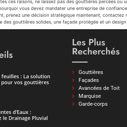
tes ces raisons, ne laissez pas des gouttières percées ou un
 pourquoi vous devez mandater une entreprise de confiance 
nt, prenez une décision stratégique maintenant, contactez 
e des gouttières solides, une façade protégée et un design
Les Plus
Recherchés
ils
Gouttières
feuilles : La solution
Façades
e pour vos gouttières
Avancées de Toit
Marquise
Garde-corps
ntes d’Eaux :
 le Drainage Pluvial