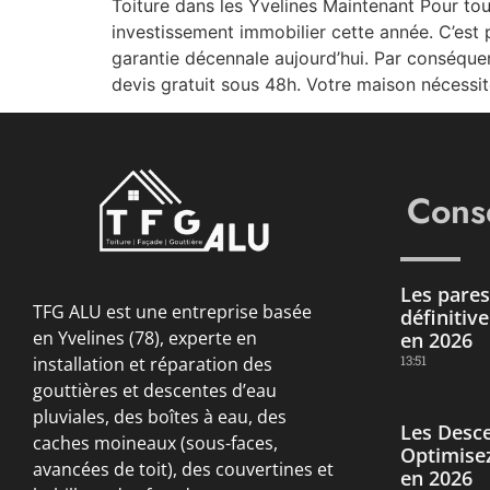
Toiture dans les Yvelines Maintenant Pour tou
investissement immobilier cette année. C’est
garantie décennale aujourd’hui. Par conséque
devis gratuit sous 48h. Votre maison nécessit
Conse
Les pares 
TFG ALU est une entreprise basée
définitiv
en Yvelines (78), experte en
en 2026
13:51
installation et réparation des
gouttières et descentes d’eau
pluviales, des boîtes à eau, des
Les Desce
caches moineaux (sous-faces,
Optimisez
avancées de toit), des couvertines et
en 2026