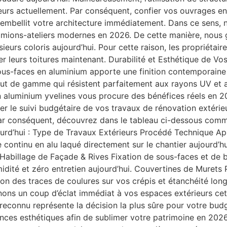
ieurs actuellement. Par conséquent, confier vos ouvrages e
et embellit votre architecture immédiatement. Dans ce sens
mions-ateliers modernes en 2026. De cette manière, nous ga
sieurs coloris aujourd’hui. Pour cette raison, les propriétai
er leurs toitures maintenant. Durabilité et Esthétique de V
ous-faces en aluminium apporte une finition contemporaine 
aut de gamme qui résistent parfaitement aux rayons UV et a
 aluminium yvelines vous procure des bénéfices réels en 2
er le suivi budgétaire de vos travaux de rénovation extérie
Par conséquent, découvrez dans le tableau ci-dessous com
jourd’hui : Type de Travaux Extérieurs Procédé Technique A
continu en alu laqué directement sur le chantier aujourd’h
Habillage de Façade & Rives Fixation de sous-faces et de 
idité et zéro entretien aujourd’hui. Couvertines de Murets
on des traces de coulures sur vos crépis et étanchéité lon
onnons un coup d’éclat immédiat à vos espaces extérieurs ce
l reconnu représente la décision la plus sûre pour votre bud
ences esthétiques afin de sublimer votre patrimoine en 2026