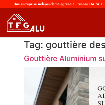
Une entreprise indépendante agréée au réseau DAL’ALU
Tag:
gouttière de
Gouttière Aluminium su