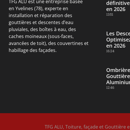
TFG ALU est une entreprise basée
définitiv
en Yvelines (78), experte en
en 2026
13:51
installation et réparation des
gouttières et descentes d’eau
pluviales, des boîtes à eau, des
Les Desce
caches moineaux (sous-faces,
Optimisez
avancées de toit), des couvertines et
en 2026
habillage des façades.
16:24
Ombrière
Gouttière
Alumini
12:46
TFG ALU, Toiture, façade et Gouttière e