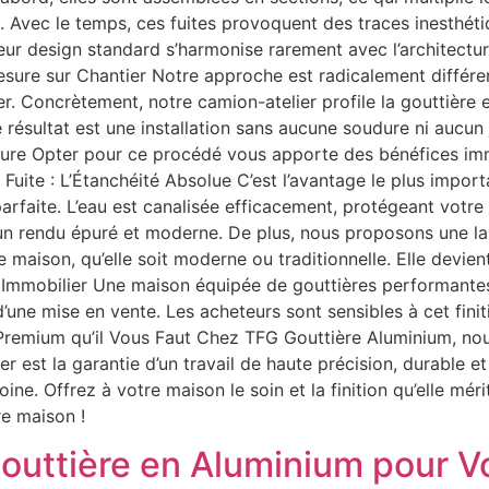
le. Avec le temps, ces fuites provoquent des traces inesthéti
ur design standard s’harmonise rarement avec l’architectu
Mesure sur Chantier Notre approche est radicalement différe
r. Concrètement, notre camion-atelier profile la gouttière 
e résultat est une installation sans aucune soudure ni aucun
ure Opter pour ce procédé vous apporte des bénéfices imm
Fuite : L’Étanchéité Absolue C’est l’avantage le plus importa
parfaite. L’eau est canalisée efficacement, protégeant votre
un rendu épuré et moderne. De plus, nous proposons une la
re maison, qu’elle soit moderne ou traditionnelle. Elle devie
ien Immobilier Une maison équipée de gouttières performant
d’une mise en vente. Les acheteurs sont sensibles à cet fini
n Premium qu’il Vous Faut Chez TFG Gouttière Aluminium, n
r est la garantie d’un travail de haute précision, durable et
ine. Offrez à votre maison le soin et la finition qu’elle mér
re maison !
outtière en Aluminium pour V