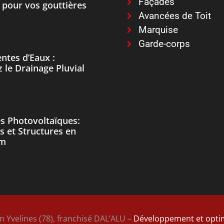
Façades
e pour vos gouttières
Avancées de Toit
Marquise
Garde-corps
ntes d’Eaux :
 le Drainage Pluvial
s Photovoltaïques:
s et Structures en
um
n Yvelines (78), franchisé DAL’ALU –
Développement et optim