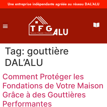
Une entreprise indépendante agréée au réseau DAL’ALU
Tag:
gouttière
DAL’ALU
Comment Protéger les
Fondations de Votre Maison
Grâce à des Gouttières
Performantes