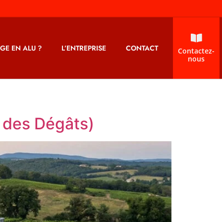
GE EN ALU ?
L’ENTREPRISE
CONTACT
Contactez-
nous
t des Dégâts)