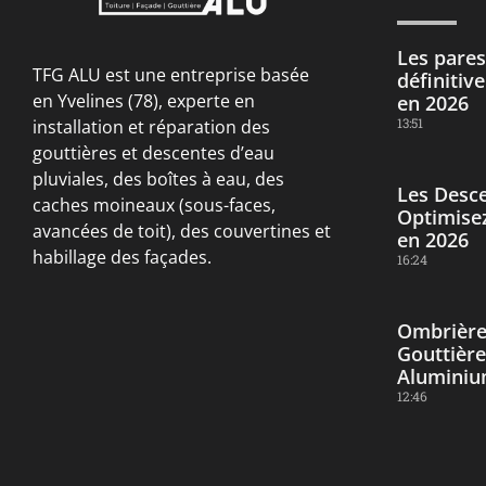
Les pares 
TFG ALU est une entreprise basée
définitiv
en Yvelines (78), experte en
en 2026
13:51
installation et réparation des
gouttières et descentes d’eau
pluviales, des boîtes à eau, des
Les Desce
caches moineaux (sous-faces,
Optimisez
avancées de toit), des couvertines et
en 2026
habillage des façades.
16:24
Ombrière
Gouttière
Alumini
12:46