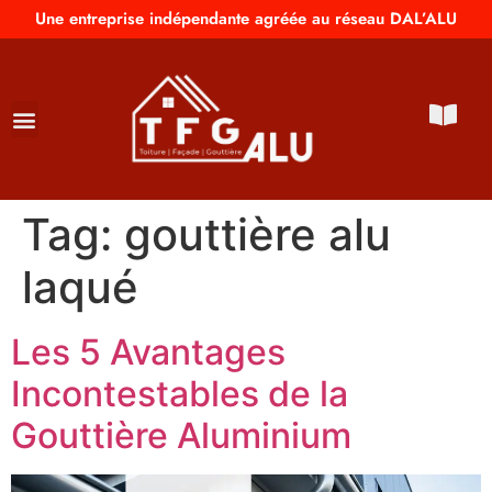
Une entreprise indépendante agréée au réseau DAL’ALU
Tag:
gouttière alu
laqué
Les 5 Avantages
Incontestables de la
Gouttière Aluminium