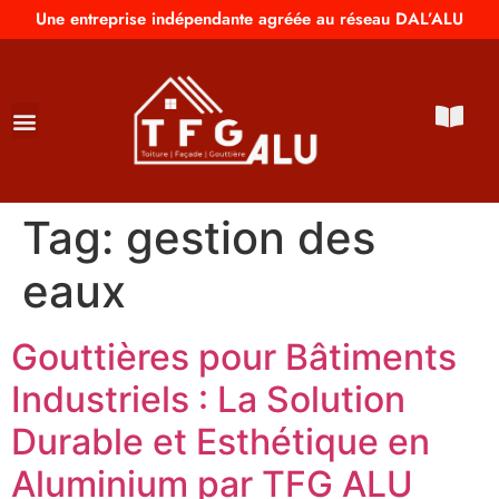
Une entreprise indépendante agréée au réseau DAL’ALU
Tag:
gestion des
eaux
Gouttières pour Bâtiments
Industriels : La Solution
Durable et Esthétique en
Aluminium par TFG ALU