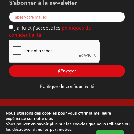
S'abonner à la newsletter
J'ai lu et j'accepte les
politiques de
confidentialité
.
Envoyer
Politique de confidentialité
TFG ALU, Toiture, façade et Gouttière en Yvelines (78),
Nous utilisons des cookies pour vous offrir la meilleure
expérience sur notre site.
franchisé DAL’ALU –
Développement et optimisation SEO
Vous pouvez en savoir plus sur les cookies que nous utilisons ou
par
DM3 Marketing Digital
les désactiver dans les
paramètres
.