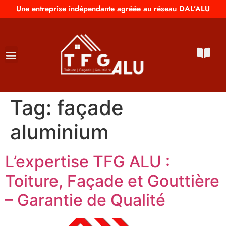
Une entreprise indépendante agréée au réseau DAL’ALU
Tag:
façade
aluminium
L’expertise TFG ALU :
Toiture, Façade et Gouttière
– Garantie de Qualité