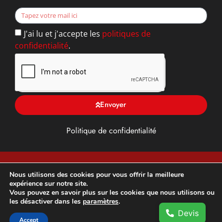
J'ai lu et j'accepte les
politiques de
confidentialité
.
Envoyer
Politique de confidentialité
TFG ALU, Toiture, façade et Gouttière en Yvelines (78),
Nous utilisons des cookies pour vous offrir la meilleure
expérience sur notre site.
franchisé DAL’ALU –
Développement et optimisation SEO
Vous pouvez en savoir plus sur les cookies que nous utilisons ou
par
DM3 Marketing Digital
les désactiver dans les
paramètres
.
Devis
Accept