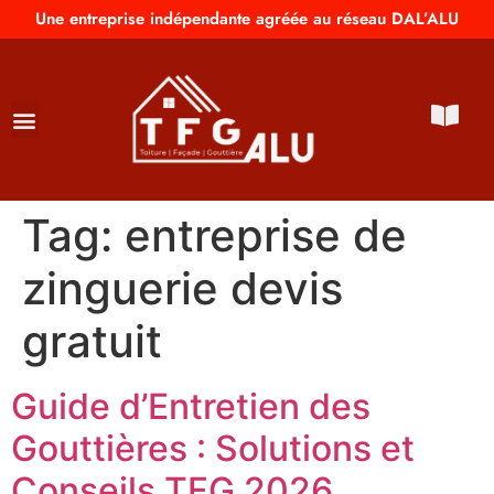
Une entreprise indépendante agréée au réseau DAL’ALU
Tag:
entreprise de
zinguerie devis
gratuit
Guide d’Entretien des
Gouttières : Solutions et
Conseils TFG 2026