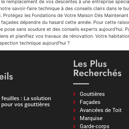
le remplacement de vos descentes à une entreprise spécialis
otre savoir-faire technique à des conseils clairs dans le bu
i. Protégez les Fondations de Votre Maison Dès Maintenant P
 façades dépendre du hasard cette année. Pour cette raison,
ne pose sans soudure et des conseils experts aujourd’hui. 
iens et planifiez vos travaux de rénovation. Votre habitati
nspection technique aujourd’hui ?
Les Plus
Recherchés
ils
Gouttières
feuilles : La solution
Façades
e pour vos gouttières
Avancées de Toit
Marquise
Garde-corps