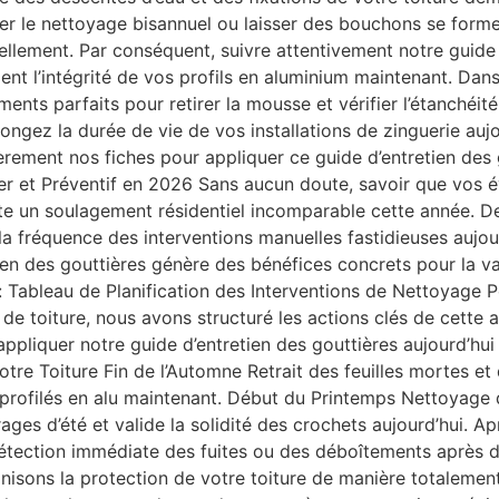
ger le nettoyage bisannuel ou laisser des bouchons se for
llement. Par conséquent, suivre attentivement notre guide 
tient l’intégrité de vos profils en aluminium maintenant. Da
ents parfaits pour retirer la mousse et vérifier l’étanchéit
longez la durée de vie de vos installations de zinguerie aujo
ièrement nos fiches pour appliquer ce guide d’entretien de
r et Préventif en 2026 Sans aucun doute, savoir que vos é
e un soulagement résidentiel incomparable cette année. De p
la fréquence des interventions manuelles fastidieuses aujour
tien des gouttières génère des bénéfices concrets pour la 
: Tableau de Planification des Interventions de Nettoyage Po
s de toiture, nous avons structuré les actions clés de cett
appliquer notre guide d’entretien des gouttières aujourd’hui
 Toiture Fin de l’Automne Retrait des feuilles mortes et d
s profilés en alu maintenant. Début du Printemps Nettoyage 
orages d’été et valide la solidité des crochets aujourd’hui. 
étection immédiate des fuites ou des déboîtements après d
nisons la protection de votre toiture de manière totalemen