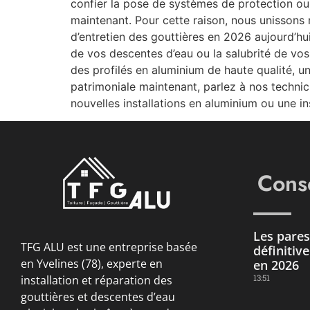
confier la pose de systèmes de protection ou 
maintenant. Pour cette raison, nous unissons n
d’entretien des gouttières en 2026 aujourd’hu
de vos descentes d’eau ou la salubrité de vos
des profilés en aluminium de haute qualité, u
patrimoniale maintenant, parlez à nos technic
nouvelles installations en aluminium ou une i
Conse
Les pares 
TFG ALU est une entreprise basée
définitiv
en Yvelines (78), experte en
en 2026
13:51
installation et réparation des
gouttières et descentes d’eau