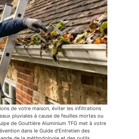
ns de votre maison, éviter les infiltrations
 eaux pluviales à cause de feuilles mortes ou
quipe de Gouttière Aluminium TFG met à votre
révention dans le Guide d’Entretien des
mande de la méthodologie et des outils