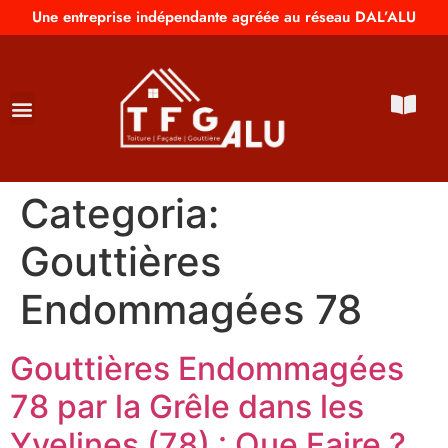
Une entreprise indépendante agréée au réseau DAL’ALU
Categoria:
Gouttières
Endommagées 78
Gouttières Endommagées
78 par la Grêle dans les
Yvelines (78) : Que Faire ?