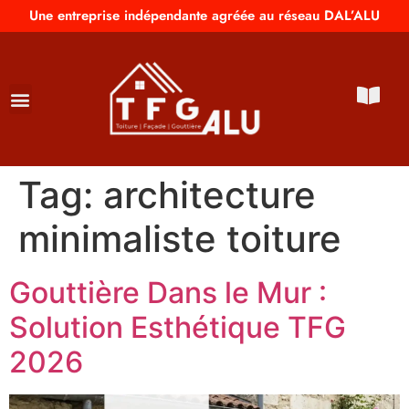
Une entreprise indépendante agréée au réseau DAL’ALU
Tag:
architecture
minimaliste toiture
Gouttière Dans le Mur :
Solution Esthétique TFG
2026